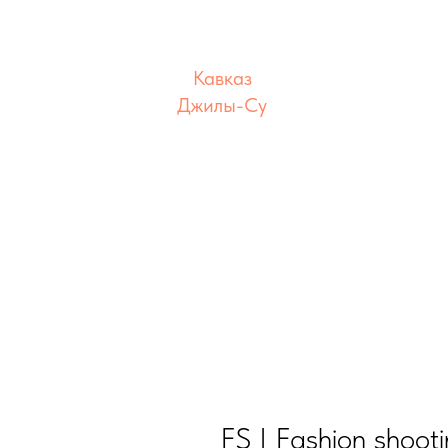
Кавказ
Джилы-Су
локация
FS | Fashion shoo