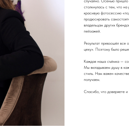
случайно. Осенью пришло 
столкнулась с тем, что на
красивую фотосессию «по
продюсировать самостоят
владельцам других брендо
пейзажей.
Результат превзошёл все о
цеху». Поэтому было решен
Каждая наша съёмка — сов
Мы вкладываем душу в каж
стиль. Нам важен качеств
получаем.
Спасибо, что доверяете и