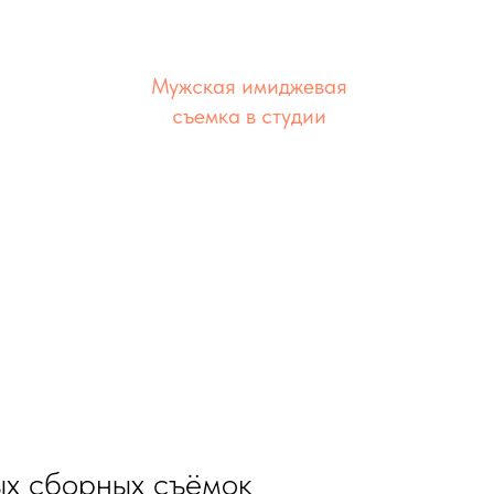
Мужская имиджевая
съемка в студии
локация
вых сборных съёмок