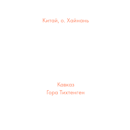
Китай, о. Хайнань
локация
Кавказ
Гора Тихтенген
локация