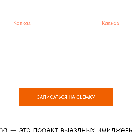
Кавказ
Кавказ
Эльтюбю
Эльбрус
локация
локация
ЗАПИСАТЬСЯ НА СЪЕМКУ
ting — это проект выездных имидже