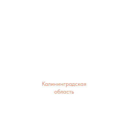
С
Париж
локация
Калининградская
область
локация