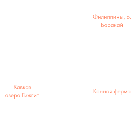
ъемка для Glamour
Филиппины, о.
Bulgaria (Париж)
Боракай
локация
локация
Кавказ
Конная ферма
озеро Гижгит
локация
локация