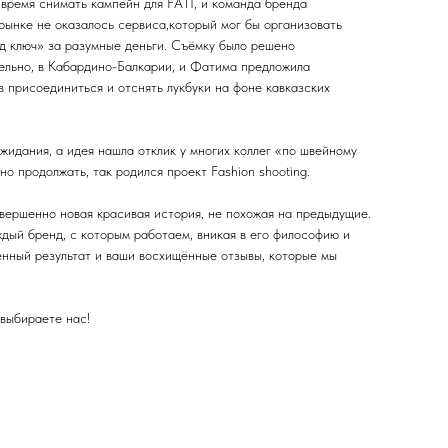
время снимать кампейн для FATÍ, и команда бренда
 рынке не оказалось сервиса,который мог бы организовать
д ключ» за разумные деньги. Съёмку было решено
ельно, в Кабардино-Балкарии, и Фатима предложила
в присоединиться и отснять лукбуки на фоне кавказских
жидания, а идея нашла отклик у многих коллег «по швейному
о продолжать, так родился проект Fashion shooting.
ершенно новая красивая история, не похожая на предыдущие.
дый бренд, с которым работаем, вникая в его философию и
енный результат и ваши восхищённые отзывы, которые мы
 выбираете нас!