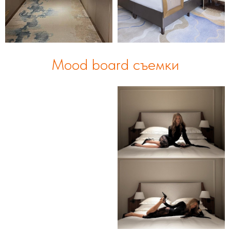
Mood board съемки