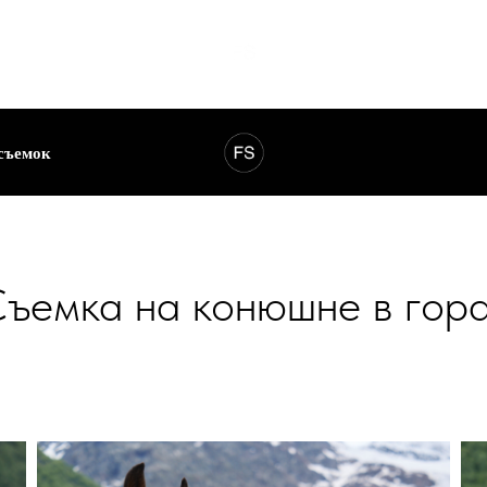
съемок
ъемка на конюшне в гор